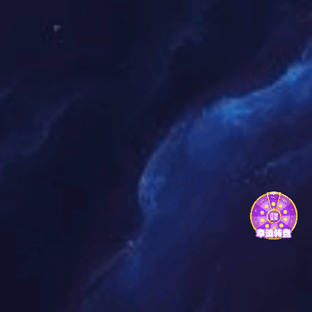
公司服务
联系
⽜⼋体育官网
订阅我们公司的邮箱
以便获取最新的优惠活动以及最新资讯!
SUBSCRIBE