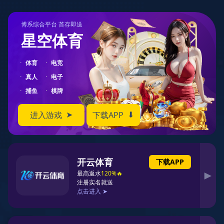
成功案例
首页
成功案例