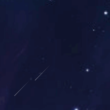
夺得奥运桂冠，为国家和人民赢得荣耀。
4、荣誉绽放与永恒传奇
登上奥运领奖台，接受掌声和荣誉，感受满满的自
豪。
奥运成就不是终点，而是新的起点，他们将继续为国
家荣誉而战。
他们的故事和奋斗精神将永远在体育史上闪耀。
总结：
中国跳水运动员的历程充满坎坷与辉煌，他们以不懈
的努力和坚定的信念，最终站在了奥运的巅峰。他们
的故事不仅是奋斗史，更是中国体育的一面旗帜，照
耀着全世界。