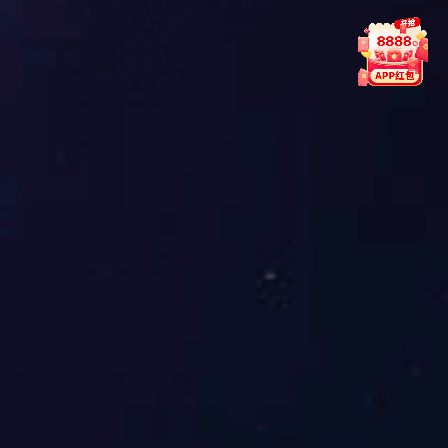
导航
发现
⽜⼋体育
成功案例
新闻发布
公司服务
联系
⽜⼋体育官网
推荐文章
与足球明星亲密对话的精彩语音视频分享，感